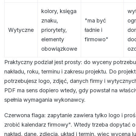
kolory, księga
wy
znaku,
"ma być
ogr
Wytyczne
priorytety,
ładnie i
dom
elementy
firmowo"
do
obowiązkowe
oz
Praktyczny podział jest prosty: do wyceny potrzebu
nakładu, roku, terminu i zakresu projektu. Do projek
potrzebujesz logo, zdjęć, danych firmy i wytyczny
PDF ma sens dopiero wtedy, gdy powstał na właściw
spełnia wymagania wykonawcy.
Czerwona flaga: zapytanie zawiera tylko logo i pro
zrobić kalendarz firmowy". Wtedy trzeba dopytać o 
nakład, dane, zdjęcia, układ i termin, więc wycena lu