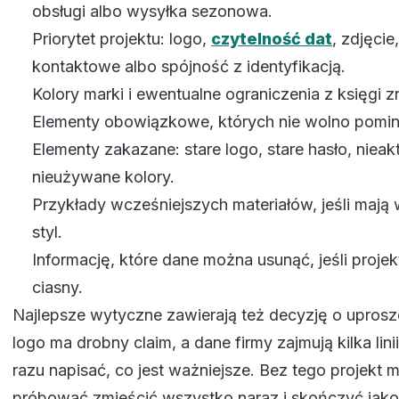
obsługi albo wysyłka sezonowa.
Priorytet projektu: logo,
czytelność dat
, zdjęcie
kontaktowe albo spójność z identyfikacją.
Kolory marki i ewentualne ograniczenia z księgi z
Elementy obowiązkowe, których nie wolno pomin
Elementy zakazane: stare logo, stare hasło, nieak
nieużywane kolory.
Przykłady wcześniejszych materiałów, jeśli maj
styl.
Informację, które dane można usunąć, jeśli projekt
ciasny.
Najlepsze wytyczne zawierają też decyzję o uproszc
logo ma drobny claim, a dane firmy zajmują kilka lini
razu napisać, co jest ważniejsze. Bez tego projekt 
próbować zmieścić wszystko naraz i skończyć jako