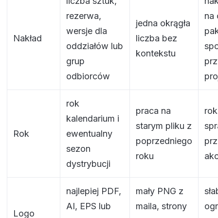
liczba sztuk,
na
rezerwa,
na 
jedna okrągła
wersje dla
pak
Nakład
liczba bez
oddziałów lub
sp
kontekstu
grup
pr
odbiorców
pro
rok
praca na
rok
kalendarium i
starym pliku z
sp
Rok
ewentualny
poprzedniego
pr
sezon
roku
akc
dystrybucji
najlepiej PDF,
mały PNG z
sła
AI, EPS lub
maila, strony
ogr
Logo