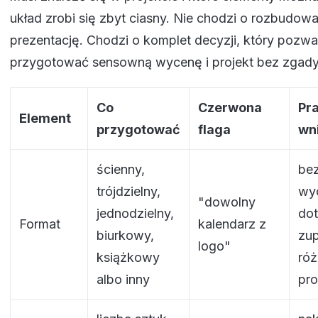
układ zrobi się zbyt ciasny. Nie chodzi o rozbudow
prezentację. Chodzi o komplet decyzji, który pozwa
przygotować sensowną wycenę i projekt bez zgad
Co
Czerwona
Pr
Element
przygotować
flaga
wn
ścienny,
bez
trójdzielny,
wy
"dowolny
jednodzielny,
do
Format
kalendarz z
biurkowy,
zup
logo"
książkowy
ró
albo inny
pr