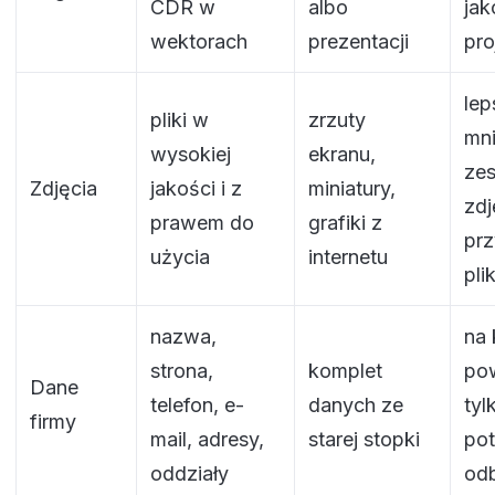
CDR w
albo
jak
wektorach
prezentacji
pro
lep
pliki w
zrzuty
mni
wysokiej
ekranu,
ze
Zdjęcia
jakości i z
miniatury,
zdj
prawem do
grafiki z
pr
użycia
internetu
pli
nazwa,
na 
strona,
komplet
po
Dane
telefon, e-
danych ze
tyl
firmy
mail, adresy,
starej stopki
po
oddziały
odb