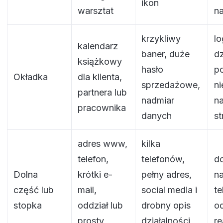
ikon
warsztat
na
krzykliwy
l
kalendarz
baner, duże
dz
książkowy
hasło
po
Okładka
dla klienta,
sprzedażowe,
ni
partnera lub
nadmiar
na
pracownika
danych
st
adres www,
kilka
telefon,
telefonów,
do
Dolna
krótki e-
pełny adres,
na
część lub
mail,
social media i
te
stopka
oddział lub
drobny opis
o
prosty
działalności
re