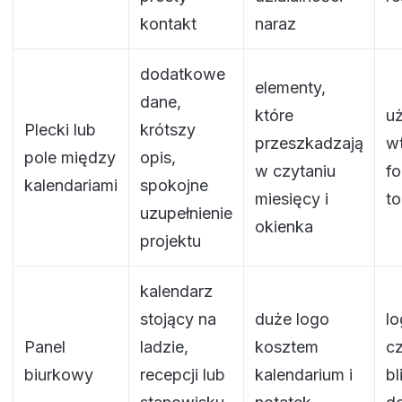
kontakt
naraz
dodatkowe
elementy,
dane,
które
u
Plecki lub
krótszy
przeszkadzają
w
pole między
opis,
w czytaniu
fo
kalendariami
spokojne
miesięcy i
to
uzupełnienie
okienka
projektu
kalendarz
stojący na
duże logo
l
Panel
ladzie,
kosztem
cz
biurkowy
recepcji lub
kalendarium i
bl