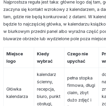
Najprostsza reguła jest taka: główne logo daj tam, g
zaczyna się kontakt wzrokowy z kalendarzem, a d
tam, gdzie nie będą konkurować z datami. W kalen
będzie to najczęściej główka, w kalendarzu książk
w biurkowym przedni panel albo wyraźna część po
biuwarze obrzeże lub wydzielone pole poza miejsce
Miejsce
Kiedy
Czego nie
P
logo
wybrać
upychać
w
kalendarz
do
pełna stopka
ścienny,
n
firmowa, długi
Główka
recepcja,
zn
claim, zbyt
kalendarza
biuro, punkt
k
dużo zdjęć i
obsługi,
zo