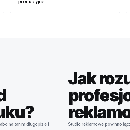
promocyjne.
Jak ro
d
profesj
uku?
reklam
bo na tanim długopisie i
Studio reklamowe powinno łącz