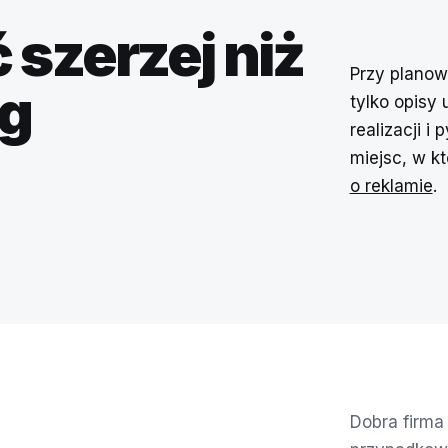
 szerzej niż
Przy planow
og
tylko opisy
realizacji i
miejsc, w k
o reklamie
.
Dobra firma