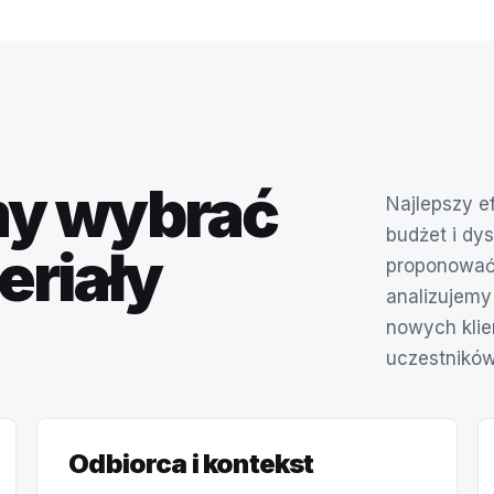
y wybrać
Najlepszy e
budżet i dy
eriały
proponować 
analizujemy 
nowych klie
uczestników
Odbiorca i kontekst