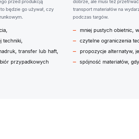
tego przed produkcją
dobrze, ale musi też przetrwać
sto będzie go używał, czy
transport materiałów na wyda
erunkowym.
podczas targów.
cia,
mniej pustych obietnic, 
 techniki,
czytelne ograniczenia t
adruk, transfer lub haft,
propozycje alternatyw, j
 zbiór przypadkowych
spójność materiałów, gd