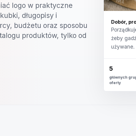
ać logo w praktyczne
kubki, długopisy i
Dobór, pro
orcy, budżetu oraz sposobu
Porządkuj
talogu produktów, tylko od
żeby gadże
używane.
5
głównych gru
oferty