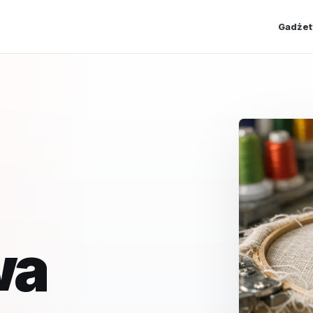
Gadżet
wa