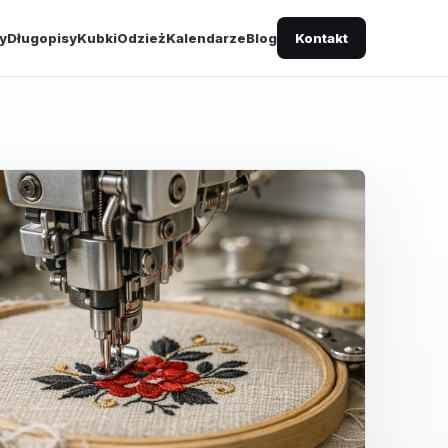
y
Długopisy
Kubki
Odzież
Kalendarze
Blog
Kontakt