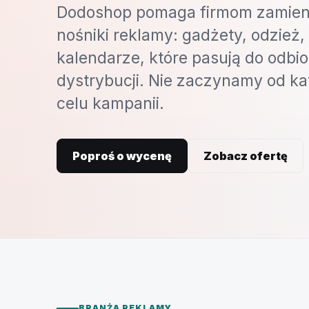
Dodoshop pomaga firmom zamieni
nośniki reklamy: gadżety, odzież, 
kalendarze, które pasują do odbi
dystrybucji. Nie zaczynamy od ka
celu kampanii.
Poproś o wycenę
Zobacz ofertę
BRANŻA REKLAMY