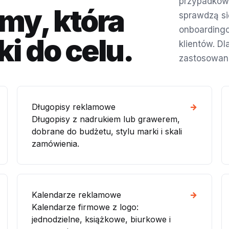
przypadkowy
my, która
sprawdzą się
onboardingo
i do celu.
klientów. D
zastosowanie
Długopisy reklamowe
→
Długopisy z nadrukiem lub grawerem,
dobrane do budżetu, stylu marki i skali
zamówienia.
Kalendarze reklamowe
→
Kalendarze firmowe z logo:
jednodzielne, książkowe, biurkowe i