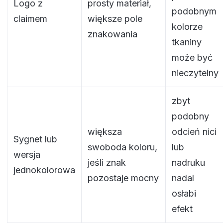
Logo z
prosty materiał,
podobnym
claimem
większe pole
kolorze
znakowania
tkaniny
może być
nieczytelny
zbyt
podobny
większa
odcień nici
Sygnet lub
swoboda koloru,
lub
wersja
jeśli znak
nadruku
jednokolorowa
pozostaje mocny
nadal
osłabi
efekt