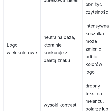
butelkowa zieleń
obniżyć
czytelność
intensywna
koszulka
neutralna baza,
może
Logo
która nie
zmienić
wielokolorowe
konkuruje z
odbiór
paletą znaku
kolorów
logo
drobny
tekst na
melanżu,
wysoki kontrast,
polarze lub