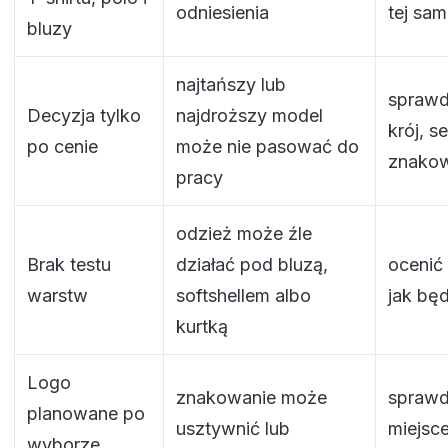
odniesienia
tej sam
bluzy
najtańszy lub
sprawd
Decyzja tylko
najdroższy model
krój, s
po cenie
może nie pasować do
znakow
pracy
odzież może źle
Brak testu
działać pod bluzą,
ocenić
warstw
softshellem albo
jak bę
kurtką
Logo
znakowanie może
sprawd
planowane po
usztywnić lub
miejsce
wyborze