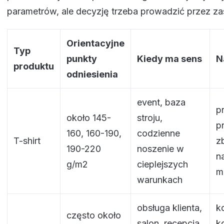
parametrów, ale decyzję trzeba prowadzić przez z
Orientacyjne
Typ
punkty
Kiedy ma sens
N
produktu
odniesienia
event, baza
p
około 145-
stroju,
p
160, 160-190,
codzienne
T-shirt
zb
190-220
noszenie w
n
g/m2
cieplejszych
m
warunkach
obsługa klienta,
ko
często około
salon, recepcja,
k