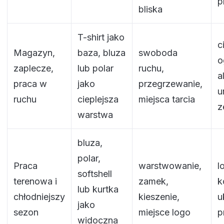
p
bliska
T-shirt jako
c
Magazyn,
baza, bluza
swoboda
o
zaplecze,
lub polar
ruchu,
a
praca w
jako
przegrzewanie,
u
ruchu
cieplejsza
miejsca tarcia
z
warstwa
bluza,
polar,
Praca
warstwowanie,
l
softshell
terenowa i
zamek,
k
lub kurtka
chłodniejszy
kieszenie,
u
jako
sezon
miejsce logo
p
widoczna