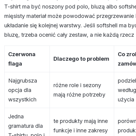
T-shirt ma być noszony pod polo, bluzą albo softshe
mięsisty materiał może powodować przegrzewanie 
układanie się kolejnej warstwy. Jeśli softshell ma b
bluzę, trzeba ocenić cały zestaw, a nie każdą rzecz
Czerwona
Co zro
Dlaczego to problem
flaga
zamów
Najgrubsza
podziel
różne role i sezony
opcja dla
według
mają różne potrzeby
wszystkich
użycia
Jedna
te produkty mają inne
porów
gramatura dla
funkcje i inne zakresy
produk
T-shirtu, polo i