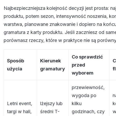
Najbezpieczniejsza kolejność decyzji jest prosta: na
produktu, potem sezon, intensywność noszenia, ko
warstwa, planowane znakowanie i dopiero na końc
gramatura z karty produktu. Jeśli zaczniesz od same
porównasz rzeczy, które w praktyce nie są porówn
Co sprawdzić
Sposób
Kierunek
C
przed
użycia
gramatury
f
wyborem
przewiewność,
wygoda po
n
Letni event,
lżejszy lub
kilku
k
targi w hali,
średni T-
godzinach, czy
w