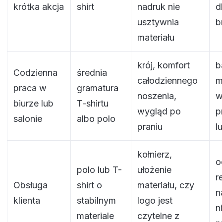
krótka akcja
shirt
nadruk nie
d
usztywnia
b
materiału
krój, komfort
b
Codzienna
średnia
całodziennego
m
praca w
gramatura
noszenia,
w
biurze lub
T-shirtu
wygląd po
p
salonie
albo polo
praniu
l
kołnierz,
o
polo lub T-
ułożenie
r
Obsługa
shirt o
materiału, czy
n
klienta
stabilnym
logo jest
n
materiale
czytelne z