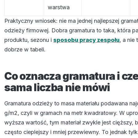
warstwa
Praktyczny wniosek: nie ma jednej najlepszej gramat
odzieży firmowej. Dobra gramatura to taka, która p
produktu, sezonu i
sposobu pracy zespołu
, a nie
dobrze w tabeli.
Co oznacza gramatura i cz
sama liczba nie mówi
Gramatura odzieży to masa materiału podawana naj
g/m2, czyli w gramach na metr kwadratowy. W upro
wyższa wartość, tym materiał zwykle jest cięższy, ba
często cieplejszy i mniej przewiewny. To jednak tyl