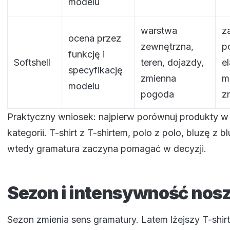
modelu
warstwa
z
ocena przez
zewnętrzna,
p
funkcję i
Softshell
teren, dojazdy,
e
specyfikację
zmienna
m
modelu
pogoda
z
Praktyczny wniosek: najpierw porównuj produkty w 
kategorii. T-shirt z T-shirtem, polo z polo, bluzę z b
wtedy gramatura zaczyna pomagać w decyzji.
Sezon i intensywność nos
Sezon zmienia sens gramatury. Latem lżejszy T-shi