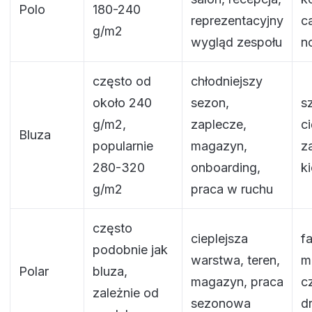
Polo
180-240
reprezentacyjny
c
g/m2
wygląd zespołu
n
często od
chłodniejszy
około 240
sezon,
s
g/m2,
zaplecze,
ci
Bluza
popularnie
magazyn,
z
280-320
onboarding,
k
g/m2
praca w ruchu
często
cieplejsza
f
podobnie jak
warstwa, teren,
ma
Polar
bluza,
magazyn, praca
c
zależnie od
sezonowa
d