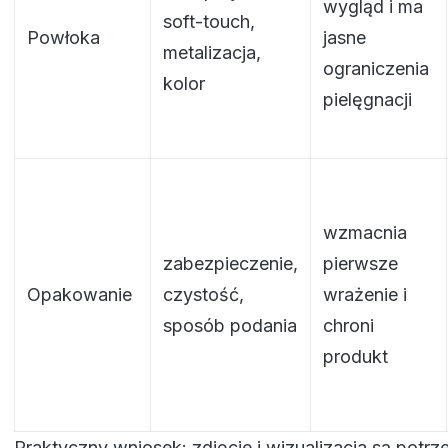
wygląd i ma
soft-touch,
Powłoka
jasne
metalizacja,
ograniczenia
kolor
pielęgnacji
wzmacnia
zabezpieczenie,
pierwsze
Opakowanie
czystość,
wrażenie i
sposób podania
chroni
produkt
Praktyczny wniosek: zdjęcie i wizualizacja są potrze