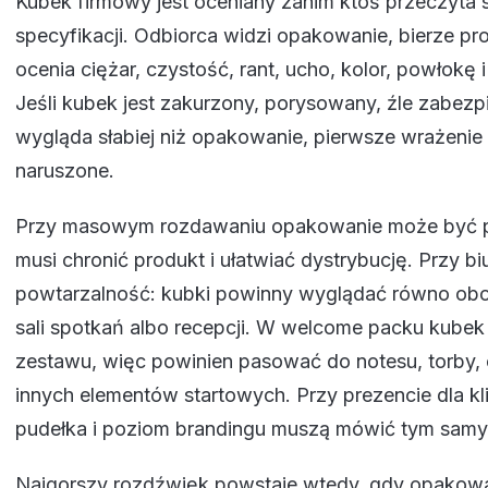
Kubek firmowy jest oceniany zanim ktoś przeczyta 
specyfikacji. Odbiorca widzi opakowanie, bierze pro
ocenia ciężar, czystość, rant, ucho, kolor, powłokę 
Jeśli kubek jest zakurzony, porysowany, źle zabezp
wygląda słabiej niż opakowanie, pierwsze wrażenie m
naruszone.
Przy masowym rozdawaniu opakowanie może być pr
musi chronić produkt i ułatwiać dystrybucję. Przy bi
powtarzalność: kubki powinny wyglądać równo obok
sali spotkań albo recepcji. W welcome packu kubek 
zestawu, więc powinien pasować do notesu, torby, 
innych elementów startowych. Przy prezencie dla kl
pudełka i poziom brandingu muszą mówić tym samy
Najgorszy rozdźwięk powstaje wtedy, gdy opakowa