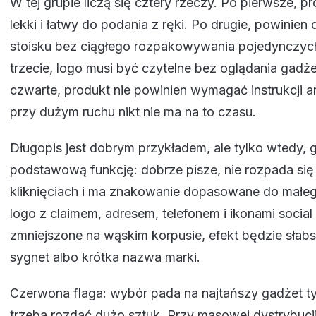
W tej grupie liczą się cztery rzeczy. Po pierwsze, p
lekki i łatwy do podania z ręki. Po drugie, powinien 
stoisku bez ciągłego rozpakowywania pojedynczyc
trzecie, logo musi być czytelne bez oglądania gadże
czwarte, produkt nie powinien wymagać instrukcji a
przy dużym ruchu nikt nie ma na to czasu.
Długopis jest dobrym przykładem, ale tylko wtedy, 
podstawową funkcję: dobrze pisze, nie rozpada się 
kliknięciach i ma znakowanie dopasowane do małego
logo z claimem, adresem, telefonem i ikonami social
zmniejszone na wąskim korpusie, efekt będzie słabs
sygnet albo krótka nazwa marki.
Czerwona flaga: wybór pada na najtańszy gadżet ty
trzeba rozdać dużo sztuk. Przy masowej dystrybucji