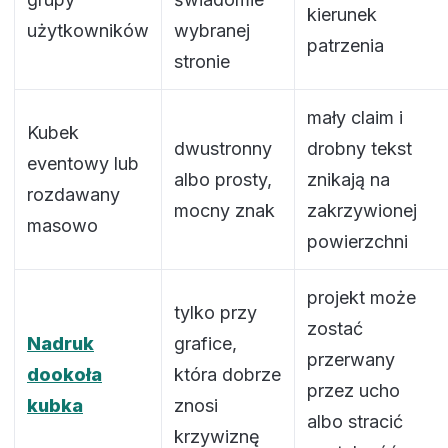
kierunek
użytkowników
wybranej
patrzenia
stronie
mały claim i
Kubek
dwustronny
drobny tekst
eventowy lub
albo prosty,
znikają na
rozdawany
mocny znak
zakrzywionej
masowo
powierzchni
projekt może
tylko przy
zostać
Nadruk
grafice,
przerwany
dookoła
która dobrze
przez ucho
kubka
znosi
albo stracić
krzywiznę