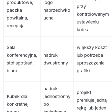
produktowe,
logo
przy
paczka
naprzeciwko
kontrolowanym
powitalna,
ucha
ustawieniu
recepcja
kubka
Sala
większy koszt
konferencyjna,
nadruk
lub potrzeba
stół spotkań,
dwustronny
uproszczenia
biuro
grafiki
nadruk
projekt
Kubek dla
jednostronny
premiuje jedną
konkretnej
po
rękę lub jeden
grupy
świadomie